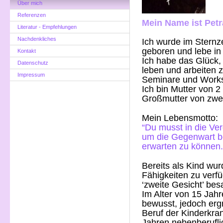
Über mich
Referenzen
Mein Name ist Pe
Literatur - Empfehlungen
Nachdenkliches
Ich wurde im Stern
geboren und lebe in
Kontakt
Ich habe das Glück
Datenschutz
leben und arbeiten 
Impressum
Seminare und Work
Ich bin Mutter von 2
Großmutter von zwei
Mein Lebensmotto:
“Du musst in die Ve
um die Gegenwart be
erwarten zu können.
Bereits als Kind wur
Fähigkeiten zu verf
‘zweite Gesicht’ bes
Im Alter von 15 Jah
bewusst, jedoch ergr
Beruf der Kinderkra
Jahren nebenberufl