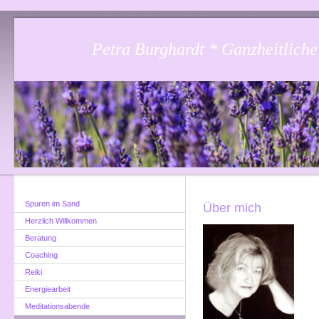
Petra Burghardt * Ganzheitliche
Spuren im Sand
Über mich
Herzlich Willkommen
Beratung
Coaching
Reiki
Energiearbeit
Meditationsabende