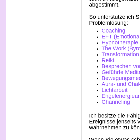
abgestimmt.
So unterstütze ich S
Problemlösung:
Coaching
EFT (Emotiona
Hypnotherapie 
The Work (Byro
Transformation
Reiki
Besprechen vo
Geführte Medit
Bewegungsmedi
Aura- und Chak
Lichtarbeit
Engelenergiear
Channeling
Ich besitze die Fähi
Ereignisse jenseits 
wahrnehmen zu kön
Wenn Sie etwas scho